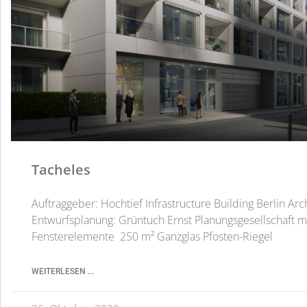
Tacheles
Auftraggeber: Hochtief Infrastructure Building Berlin Arch
Entwurfsplanung: Grüntuch Ernst Planungsgesellschaft 
Fensterelemente 250 m² Ganzglas Pfosten-Riegel
WEITERLESEN ...