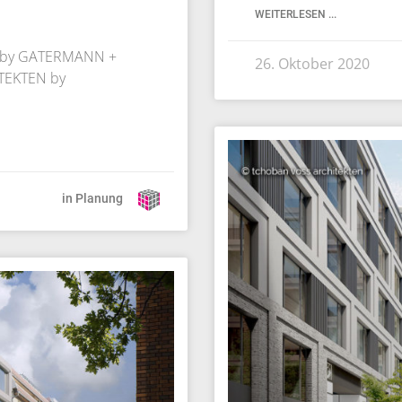
WEITERLESEN ...
N by GATERMANN +
26. Oktober 2020
ITEKTEN by
in Planung