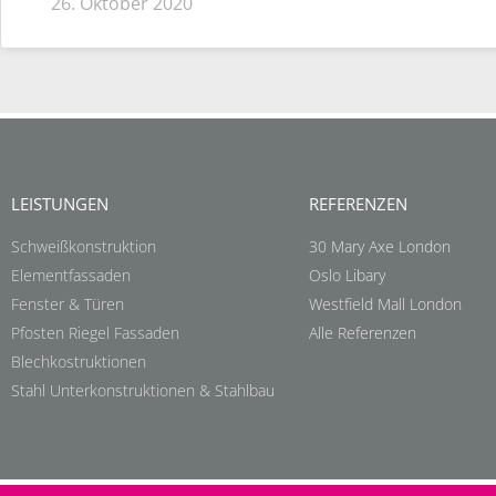
26. Oktober 2020
LEISTUNGEN
REFERENZEN
Schweißkonstruktion
30 Mary Axe London
Elementfassaden
Oslo Libary
Fenster & Türen
Westfield Mall London
Pfosten Riegel Fassaden
Alle Referenzen
Blechkostruktionen
Stahl Unterkonstruktionen & Stahlbau