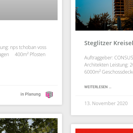
Steglitzer Kreise
ung: nps tchoban voss
nlagen 400m² Pfosten
Auftraggeber: CONSUS 
Architekten Leistung:
6000m² Geschossdecke
WEITERLESEN ...
in Planung
13. November 2020