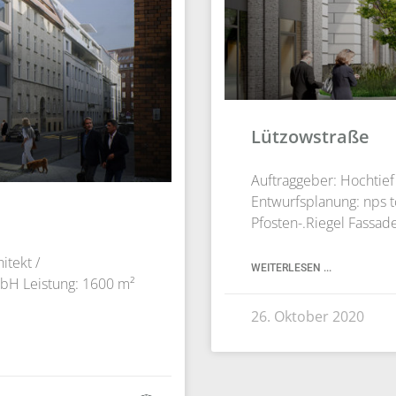
Lützowstraße
Auftraggeber: Hochtief 
Entwurfsplanung: nps 
Pfosten-.Riegel Fassad
itekt /
WEITERLESEN ...
mbH Leistung: 1600 m²
26. Oktober 2020