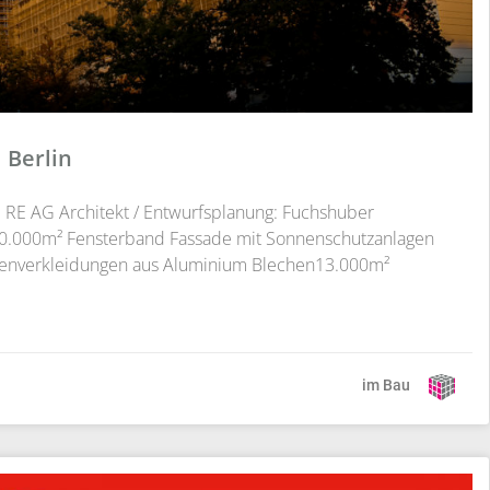
l Berlin
RE AG Architekt / Entwurfsplanung: Fuchshuber
 20.000m² Fensterband Fassade mit Sonnenschutzanlagen
nverkleidungen aus Aluminium Blechen13.000m²
im Bau