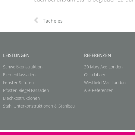
Tacheles
LEISTUNGEN
REFERENZEN
Schweißkonstruktion
30 Mary Axe London
Elementfassaden
Oslo Libary
Fenster & Türen
Westfield Mall London
Pfosten Riegel Fassaden
Alle Referenzen
Blechkostruktionen
Stahl Unterkonstruktionen & Stahlbau