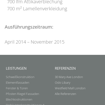
700 lfm Attikaverblechung
700 m² Lamellenverkleidung
Ausführungszeitraum:
April 2014 – November 2015
LEISTUNGEN
REFERENZEN
Schweißkonstruktion
30 Mary Axe London
Elementfassaden
Oslo Libary
Fenster & Türen
Westfield Mall London
Pfosten Riegel Fassaden
Alle Referenzen
Blechkostruktionen
Stahl Unterkonstruktionen &